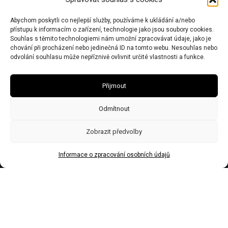
Chalupy: Černý Důl 543 44
Kancelář: Dolní Olešnice 32, 543 71
Abychom poskytli co nejlepší služby, používáme k ukládání a/nebo
přístupu k informacím o zařízení, technologie jako jsou soubory cookies.
Souhlas s těmito technologiemi nám umožní zpracovávat údaje, jako je
IČO 67446281 | DIČ CZ7506243437 | Obecní živnostenský úřad zn:
chování při procházení nebo jedinečná ID na tomto webu. Nesouhlas nebo
č.j.Ž/2578/08/Ry21953/3
odvolání souhlasu může nepříznivě ovlivnit určité vlastnosti a funkce.
Přijmout
Odmítnout
Zobrazit předvolby
Informace o zpracování osobních údajů