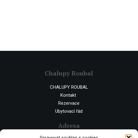
Chalupy Roubal
CHALUPY ROUBAL
Kontakt
Rezervace
Ubytovací řád
Adresa
Spravovat souhlas s cookies