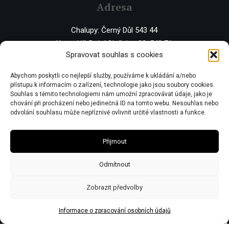
Adresa
Chalupy: Černý Důl 543 44
Kancelář: Dolní Olešnice 32, 543 71
Spravovat souhlas s cookies
IČO 67446281 | DIČ CZ7506243437 | Obecní živnostenský úřad zn:
Abychom poskytli co nejlepší služby, používáme k ukládání a/nebo
č.j.Ž/2578/08/Ry21953/3
přístupu k informacím o zařízení, technologie jako jsou soubory cookies.
Souhlas s těmito technologiemi nám umožní zpracovávat údaje, jako je
chování při procházení nebo jedinečná ID na tomto webu. Nesouhlas nebo
odvolání souhlasu může nepříznivě ovlivnit určité vlastnosti a funkce.
Přijmout
Odmítnout
Zobrazit předvolby
Informace o zpracování osobních údajů