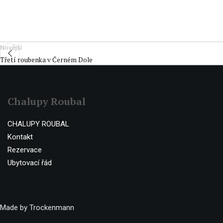
Novější
Třetí roubenka v Černém Dole
Chalupy Roubal
CHALUPY ROUBAL
Kontakt
Rezervace
Ubytovací řád
Made by Trockenmann