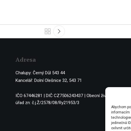
Adresa
Chalupy: Černý Důl 543 44
Kancelář: Dolní Olešnice 32, 543 71
IČO 67446281 | DIČ CZ7506243437 | Obecní živnostenský
úřad zn: č.j.Ž/2578/08/Ry21953/3
Abychom posk
informacím o
technologie
jedinečná I
ovlivnit urči