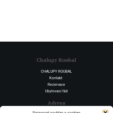
Chalupy Roubal
CHALUPY ROUBAL
Kontakt
Rezervace
Ubytovací řád
Adresa
Spravovat souhlas s cookies