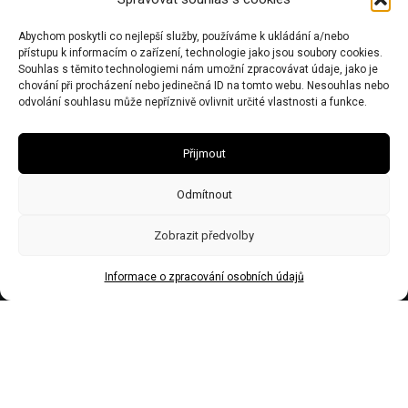
Chalupy: Černý Důl 543 44
Kancelář: Dolní Olešnice 32, 543 71
Abychom poskytli co nejlepší služby, používáme k ukládání a/nebo
přístupu k informacím o zařízení, technologie jako jsou soubory cookies.
Souhlas s těmito technologiemi nám umožní zpracovávat údaje, jako je
IČO 67446281 | DIČ CZ7506243437 | Obecní živnostenský úřad zn:
chování při procházení nebo jedinečná ID na tomto webu. Nesouhlas nebo
č.j.Ž/2578/08/Ry21953/3
odvolání souhlasu může nepříznivě ovlivnit určité vlastnosti a funkce.
Přijmout
Odmítnout
Zobrazit předvolby
Informace o zpracování osobních údajů