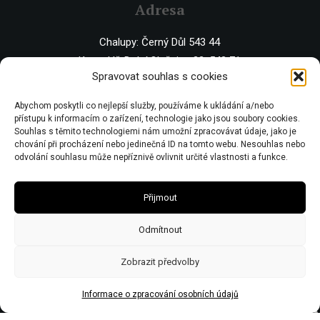
Adresa
Chalupy: Černý Důl 543 44
Kancelář: Dolní Olešnice 32, 543 71
Spravovat souhlas s cookies
IČO 67446281 | DIČ CZ7506243437 | Obecní živnostenský úřad zn:
Abychom poskytli co nejlepší služby, používáme k ukládání a/nebo
č.j.Ž/2578/08/Ry21953/3
přístupu k informacím o zařízení, technologie jako jsou soubory cookies.
Souhlas s těmito technologiemi nám umožní zpracovávat údaje, jako je
chování při procházení nebo jedinečná ID na tomto webu. Nesouhlas nebo
odvolání souhlasu může nepříznivě ovlivnit určité vlastnosti a funkce.
Přijmout
Odmítnout
Zobrazit předvolby
Informace o zpracování osobních údajů