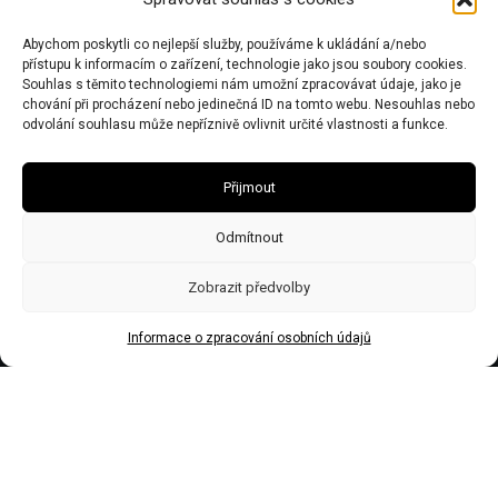
Chalupy: Černý Důl 543 44
Kancelář: Dolní Olešnice 32, 543 71
Abychom poskytli co nejlepší služby, používáme k ukládání a/nebo
přístupu k informacím o zařízení, technologie jako jsou soubory cookies.
Souhlas s těmito technologiemi nám umožní zpracovávat údaje, jako je
IČO 67446281 | DIČ CZ7506243437 | Obecní živnostenský úřad zn:
chování při procházení nebo jedinečná ID na tomto webu. Nesouhlas nebo
č.j.Ž/2578/08/Ry21953/3
odvolání souhlasu může nepříznivě ovlivnit určité vlastnosti a funkce.
Přijmout
Odmítnout
Zobrazit předvolby
Informace o zpracování osobních údajů