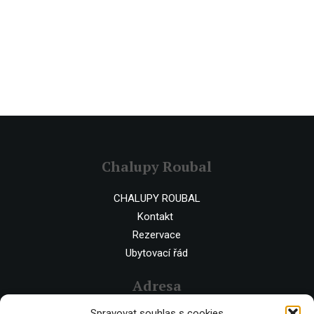
Chalupy Roubal
CHALUPY ROUBAL
Kontakt
Rezervace
Ubytovací řád
Adresa
Spravovat souhlas s cookies