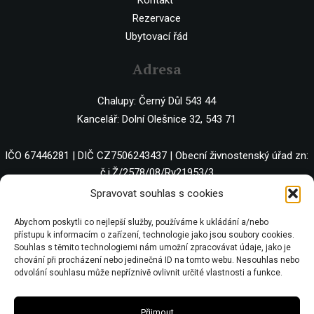
Rezervace
Ubytovací řád
Adresa
Chalupy: Černý Důl 543 44
Kancelář: Dolní Olešnice 32, 543 71
IČO 67446281 | DIČ CZ7506243437 | Obecní živnostenský úřad zn:
č.j.Ž/2578/08/Ry21953/3
Spravovat souhlas s cookies
Abychom poskytli co nejlepší služby, používáme k ukládání a/nebo
přístupu k informacím o zařízení, technologie jako jsou soubory cookies.
Souhlas s těmito technologiemi nám umožní zpracovávat údaje, jako je
chování při procházení nebo jedinečná ID na tomto webu. Nesouhlas nebo
odvolání souhlasu může nepříznivě ovlivnit určité vlastnosti a funkce.
Přijmout