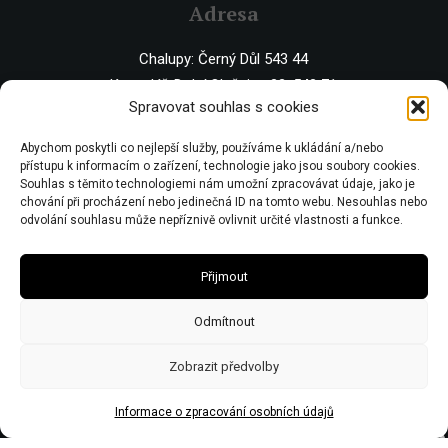
Adresa
Chalupy: Černý Důl 543 44
Kancelář: Dolní Olešnice 32, 543 71
Spravovat souhlas s cookies
IČO 67446281 | DIČ CZ7506243437 | Obecní živnostenský úřad zn:
Abychom poskytli co nejlepší služby, používáme k ukládání a/nebo
č.j.Ž/2578/08/Ry21953/3
přístupu k informacím o zařízení, technologie jako jsou soubory cookies.
Souhlas s těmito technologiemi nám umožní zpracovávat údaje, jako je
chování při procházení nebo jedinečná ID na tomto webu. Nesouhlas nebo
odvolání souhlasu může nepříznivě ovlivnit určité vlastnosti a funkce.
Přijmout
Odmítnout
Zobrazit předvolby
Informace o zpracování osobních údajů