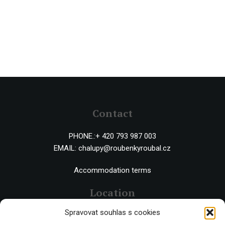
Contact
PHONE.:
+ 420 793 987 003
EMAIL:
chalupy@roubenkyroubal.cz
Accommodation terms
Location
Spravovat souhlas s cookies
Černý Důl 543 44