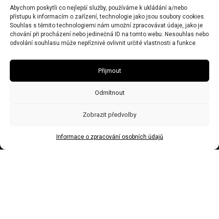
Abychom poskytli co nejlepší služby, používáme k ukládání a/nebo
IČO 67446281
přístupu k informacím o zařízení, technologie jako jsou soubory cookies.
DIČ CZ7506243437
Souhlas s těmito technologiemi nám umožní zpracovávat údaje, jako je
chování při procházení nebo jedinečná ID na tomto webu. Nesouhlas nebo
Obecní živnostenský úřad zn:č.j.Ž/2578/08/Ry21953/3
odvolání souhlasu může nepříznivě ovlivnit určité vlastnosti a funkce.
Přijmout
Odmítnout
Zobrazit předvolby
Informace o zpracování osobních údajů
Made by Trockenmann