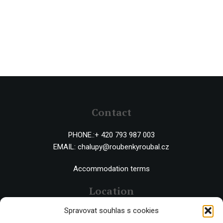
Contact
PHONE.:
+ 420 793 987 003
EMAIL:
chalupy@roubenkyroubal.cz
Accommodation terms
Location
Spravovat souhlas s cookies
Černý Důl 543 44