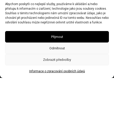
Abychom poskytli co nejlepší služby, používáme k ukládání a/nebo
IČO 67446281
přístupu k informacím o zařízení, technologie jako jsou soubory cookies.
DIČ CZ7506243437
Souhlas s těmito technologiemi nám umožní zpracovávat údaje, jako je
chování při procházení nebo jedinečná ID na tomto webu. Nesouhlas nebo
Obecní živnostenský úřad zn:č.j.Ž/2578/08/Ry21953/3
odvolání souhlasu může nepříznivě ovlivnit určité vlastnosti a funkce.
Přijmout
Odmítnout
Zobrazit předvolby
Informace o zpracování osobních údajů
Made by Trockenmann