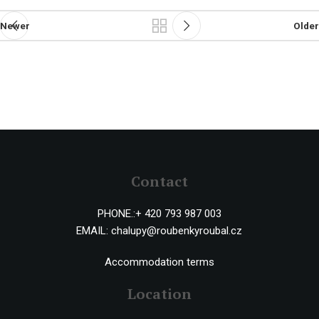
Newer
Older
Contact
PHONE.:
+ 420 793 987 003
EMAIL:
chalupy@roubenkyroubal.cz
Accommodation terms
Location