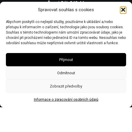
Černý Důl 543 44
Spravovat souhlas s cookies
IČO 67446281
Abychom poskytli co nejlepší služby, používáme k ukládání a/nebo
DIČ CZ7506243437
přístupu k informacím o zařízení, technologie jako jsou soubory cookies.
Obecní živnostenský úřad zn:č.j.Ž/2578/08/Ry21953/3
Souhlas s těmito technologiemi nám umožní zpracovávat údaje, jako je
chování při procházení nebo jedinečná ID na tomto webu. Nesouhlas nebo
odvolání souhlasu může nepříznivě ovlivnit určité vlastnosti a funkce.
Přijmout
Odmítnout
Zobrazit předvolby
Informace o zpracování osobních údajů
Made by Trockenmann