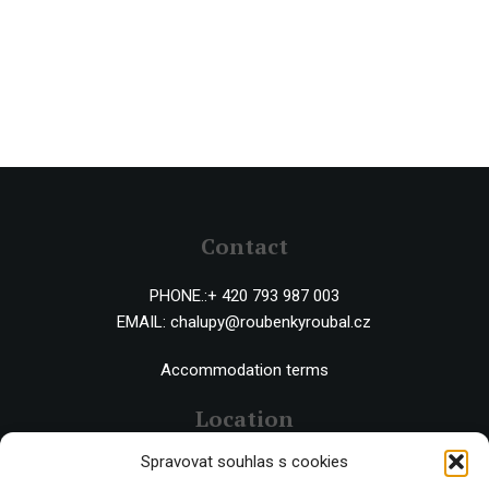
Contact
PHONE.:
+ 420 793 987 003
EMAIL:
chalupy@roubenkyroubal.cz
Accommodation terms
Location
Spravovat souhlas s cookies
Černý Důl 543 44