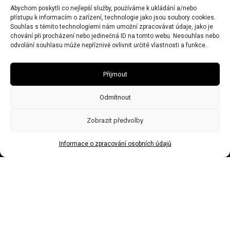
Abychom poskytli co nejlepší služby, používáme k ukládání a/nebo
IČO 67446281
přístupu k informacím o zařízení, technologie jako jsou soubory cookies.
DIČ CZ7506243437
Souhlas s těmito technologiemi nám umožní zpracovávat údaje, jako je
chování při procházení nebo jedinečná ID na tomto webu. Nesouhlas nebo
Obecní živnostenský úřad zn:č.j.Ž/2578/08/Ry21953/3
odvolání souhlasu může nepříznivě ovlivnit určité vlastnosti a funkce.
Přijmout
Odmítnout
Zobrazit předvolby
Informace o zpracování osobních údajů
Made by Trockenmann