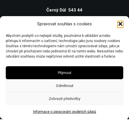
Černý Důl 543 44
IČO 67446281
Spravovat souhlas s cookies
DIČ CZ7506243437
Abychom poskytli co nejlepší služby, používáme k ukládání a/nebo
Obecní živnostenský úřad zn:č.j.Ž/2578/08/Ry21953/3
přístupu k informacím o zařízení, technologie jako jsou soubory cookies.
Souhlas s těmito technologiemi nám umožní zpracovávat údaje, jako je
chování při procházení nebo jedinečná ID na tomto webu. Nesouhlas nebo
odvolání souhlasu může nepříznivě ovlivnit určité vlastnosti a funkce.
Přijmout
Odmítnout
Zobrazit předvolby
Informace o zpracování osobních údajů