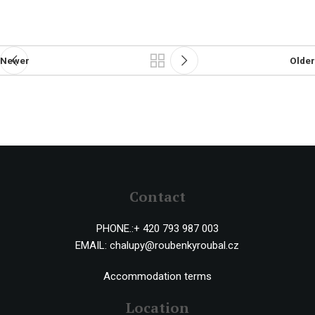
Newer
Older
Contact
PHONE.:
+ 420 793 987 003
EMAIL:
chalupy@roubenkyroubal.cz
Accommodation terms
Location