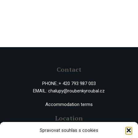
Contact
PHONE.:
+ 420 793 987 003
EMAIL:
chalupy@roubenkyroubal.cz
Accommodation terms
Location
Spravovat souhlas s cookies
Černý Důl 543 44