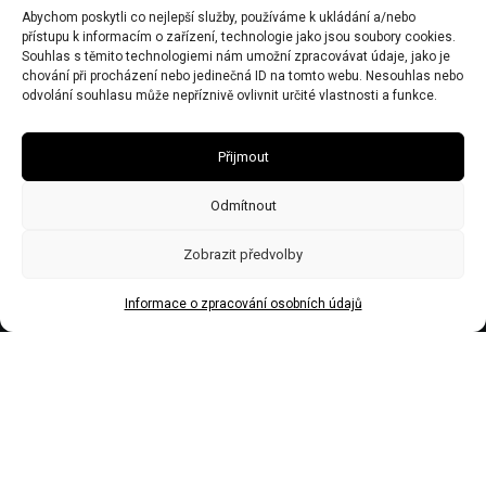
Abychom poskytli co nejlepší služby, používáme k ukládání a/nebo
IČO 67446281
přístupu k informacím o zařízení, technologie jako jsou soubory cookies.
DIČ CZ7506243437
Souhlas s těmito technologiemi nám umožní zpracovávat údaje, jako je
chování při procházení nebo jedinečná ID na tomto webu. Nesouhlas nebo
Obecní živnostenský úřad zn:č.j.Ž/2578/08/Ry21953/3
odvolání souhlasu může nepříznivě ovlivnit určité vlastnosti a funkce.
Přijmout
Odmítnout
Zobrazit předvolby
Informace o zpracování osobních údajů
Made by Trockenmann