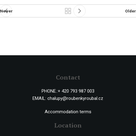
Newer
Older
Contact
PHONE.:
+ 420 793 987 003
EMAIL:
chalupy@roubenkyroubal.cz
Accommodation terms
Location