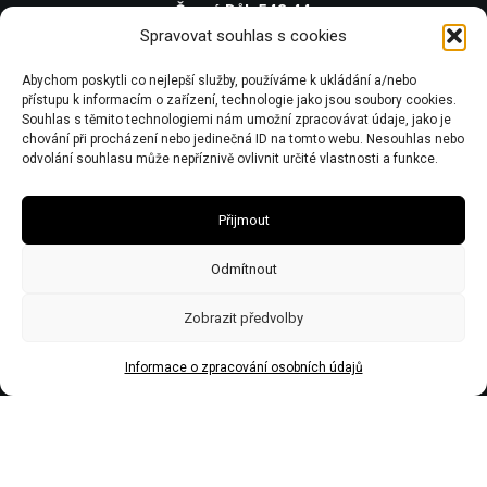
Černý Důl 543 44
Spravovat souhlas s cookies
IČO 67446281
Abychom poskytli co nejlepší služby, používáme k ukládání a/nebo
DIČ CZ7506243437
přístupu k informacím o zařízení, technologie jako jsou soubory cookies.
Obecní živnostenský úřad zn:č.j.Ž/2578/08/Ry21953/3
Souhlas s těmito technologiemi nám umožní zpracovávat údaje, jako je
chování při procházení nebo jedinečná ID na tomto webu. Nesouhlas nebo
odvolání souhlasu může nepříznivě ovlivnit určité vlastnosti a funkce.
Přijmout
Odmítnout
Zobrazit předvolby
Informace o zpracování osobních údajů
Made by Trockenmann