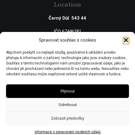
Location
Černý Důl 543 44
IČO 67446281
DIČ CZ7506243437
Spravovat souhlas s cookies
Obecní živnostenský úřad zn:č.j.Ž/2578/08/Ry21953/3
Abychom poskytli co nejlepší služby, používáme k ukládání a/nebo
přístupu k informacím o zařízení, technologie jako jsou soubory cookies.
Souhlas s těmito technologiemi nám umožní zpracovávat údaje, jako je
chování při procházení nebo jedinečná ID na tomto webu. Nesouhlas nebo
odvolání souhlasu může nepříznivě ovlivnit určité vlastnosti a funkce.
Přijmout
Odmítnout
Zobrazit předvolby
Informace o zpracování osobních údajů