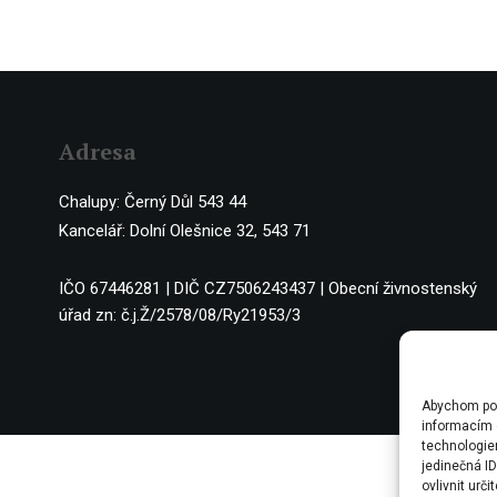
Adresa
Chalupy: Černý Důl 543 44
Kancelář: Dolní Olešnice 32, 543 71
IČO 67446281 | DIČ CZ7506243437 | Obecní živnostenský
úřad zn: č.j.Ž/2578/08/Ry21953/3
Abychom posk
informacím o
technologie
jedinečná I
ovlivnit urči