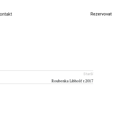
ontakt
Rezervovat
EN
DE
Starší
Roubenka Libhošť r.2017