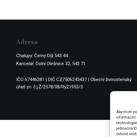
Adresa
Chalupy: Černý Důl 543 44
Kancelář: Dolní Olešnice 32, 543 71
IČO 67446281 | DIČ CZ7506243437 | Obecní živnostenský
úřad zn: č.j.Ž/2578/08/Ry21953/3
Abychom posk
informacím o
technologie
jedinečná I
ovlivnit urči