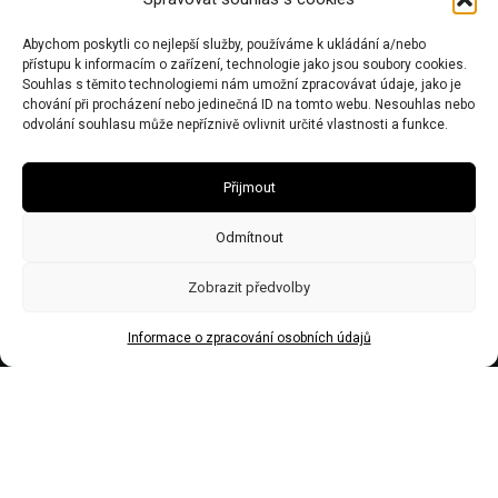
Chalupy: Černý Důl 543 44
Kancelář: Dolní Olešnice 32, 543 71
Abychom poskytli co nejlepší služby, používáme k ukládání a/nebo
přístupu k informacím o zařízení, technologie jako jsou soubory cookies.
Souhlas s těmito technologiemi nám umožní zpracovávat údaje, jako je
IČO 67446281 | DIČ CZ7506243437 | Obecní živnostenský úřad zn:
chování při procházení nebo jedinečná ID na tomto webu. Nesouhlas nebo
č.j.Ž/2578/08/Ry21953/3
odvolání souhlasu může nepříznivě ovlivnit určité vlastnosti a funkce.
Přijmout
Odmítnout
Zobrazit předvolby
Informace o zpracování osobních údajů