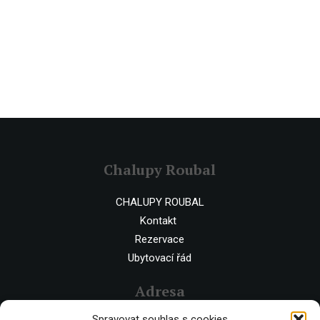
Chalupy Roubal
CHALUPY ROUBAL
Kontakt
Rezervace
Ubytovací řád
Adresa
Spravovat souhlas s cookies