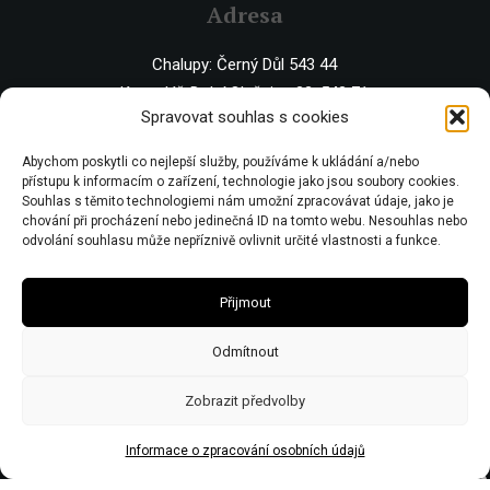
Adresa
Chalupy: Černý Důl 543 44
Kancelář: Dolní Olešnice 32, 543 71
Spravovat souhlas s cookies
IČO 67446281 | DIČ CZ7506243437 | Obecní živnostenský úřad zn:
Abychom poskytli co nejlepší služby, používáme k ukládání a/nebo
č.j.Ž/2578/08/Ry21953/3
přístupu k informacím o zařízení, technologie jako jsou soubory cookies.
Souhlas s těmito technologiemi nám umožní zpracovávat údaje, jako je
chování při procházení nebo jedinečná ID na tomto webu. Nesouhlas nebo
odvolání souhlasu může nepříznivě ovlivnit určité vlastnosti a funkce.
Přijmout
Odmítnout
Zobrazit předvolby
Informace o zpracování osobních údajů