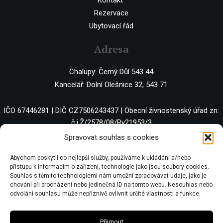
Rezervace
Ubytovací řád
Adresa
Chalupy: Černý Důl 543 44
Kancelář: Dolní Olešnice 32, 543 71
IČO 67446281 | DIČ CZ7506243437 | Obecní živnostenský úřad zn:
č.j.Ž/2578/08/Ry21953/3
Spravovat souhlas s cookies
Abychom poskytli co nejlepší služby, používáme k ukládání a/nebo
přístupu k informacím o zařízení, technologie jako jsou soubory cookies.
Souhlas s těmito technologiemi nám umožní zpracovávat údaje, jako je
chování při procházení nebo jedinečná ID na tomto webu. Nesouhlas nebo
odvolání souhlasu může nepříznivě ovlivnit určité vlastnosti a funkce.
Přijmout