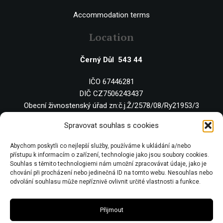
Accommodation terms
Location
Černý Důl 543 44
IČO 67446281
DIČ CZ7506243437
Obecní živnostenský úřad zn:č.j.Ž/2578/08/Ry21953/3
Spravovat souhlas s cookies
Abychom poskytli co nejlepší služby, používáme k ukládání a/nebo
přístupu k informacím o zařízení, technologie jako jsou soubory cookies.
Souhlas s těmito technologiemi nám umožní zpracovávat údaje, jako je
chování při procházení nebo jedinečná ID na tomto webu. Nesouhlas nebo
odvolání souhlasu může nepříznivě ovlivnit určité vlastnosti a funkce.
Přijmout