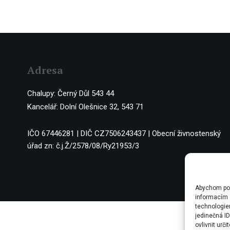
Adresa
Chalupy: Černý Důl 543 44
Kancelář: Dolní Olešnice 32, 543 71
IČO 67446281 | DIČ CZ7506243437 | Obecní živnostenský
úřad zn: č.j.Ž/2578/08/Ry21953/3
Abychom posk
informacím o
technologie
jedinečná I
ovlivnit urči