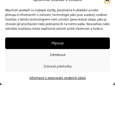
Chalupy: Černý Důl 543 44
Kancelář: Dolní Olešnice 32, 543 71
Abychom poskytli co nejlepší služby, používáme k ukládání a/nebo
přístupu k informacím o zařízení, technologie jako jsou soubory cookies.
Souhlas s těmito technologiemi nám umožní zpracovávat údaje, jako je
IČO 67446281 | DIČ CZ7506243437 | Obecní živnostenský úřad zn:
chování při procházení nebo jedinečná ID na tomto webu. Nesouhlas nebo
č.j.Ž/2578/08/Ry21953/3
odvolání souhlasu může nepříznivě ovlivnit určité vlastnosti a funkce.
Přijmout
Odmítnout
Zobrazit předvolby
Informace o zpracování osobních údajů