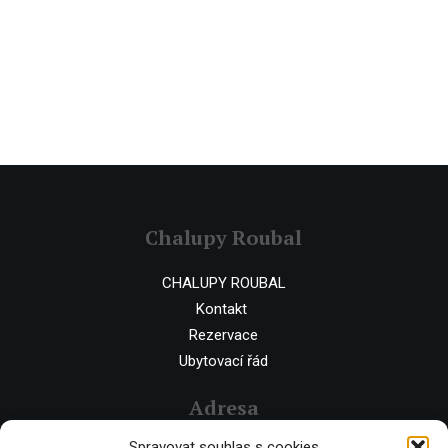
Chalupy Roubal
CHALUPY ROUBAL
Kontakt
Rezervace
Ubytovací řád
Adresa
Spravovat souhlas s cookies