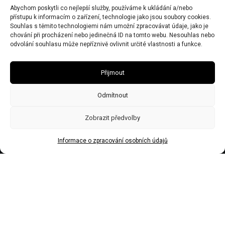
Abychom poskytli co nejlepší služby, používáme k ukládání a/nebo
IČO 67446281
přístupu k informacím o zařízení, technologie jako jsou soubory cookies.
DIČ CZ7506243437
Souhlas s těmito technologiemi nám umožní zpracovávat údaje, jako je
chování při procházení nebo jedinečná ID na tomto webu. Nesouhlas nebo
Obecní živnostenský úřad zn:č.j.Ž/2578/08/Ry21953/3
odvolání souhlasu může nepříznivě ovlivnit určité vlastnosti a funkce.
Přijmout
Odmítnout
Zobrazit předvolby
Informace o zpracování osobních údajů
Made by Trockenmann