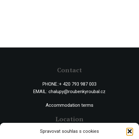
Contact
PHONE.:
+ 420 793 987 003
EMAIL:
chalupy@roubenkyroubal.cz
Accommodation terms
Location
Spravovat souhlas s cookies
Černý Důl 543 44